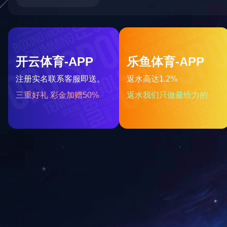
室内艺术装饰吸音板
ASA共挤户外墙板
PVC发泡板
ASA颗粒
ASA共挤户外地板
ASA共挤户外格栅
ASA共挤户外栏板
联系宜群