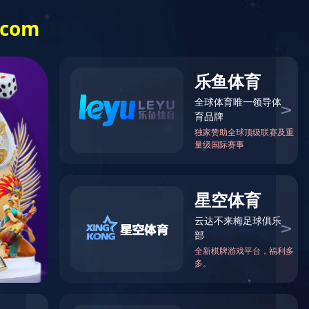
全国服务热线
1526590
ASA颗粒
产品中心
资讯中心
关于