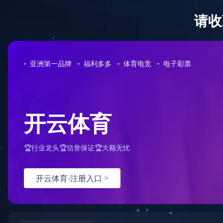
星空官方网站
欢迎来到 星空官方网站-星空online（中国） 官网！
星空官方网站-星空
室内艺术装饰吸音板
ASA共挤户外墙板
ASA
online（中国）